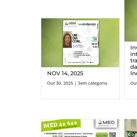
In
in
tr
da
NOV 14, 2025
In
Out 30, 2025
| Sem categoria
Out