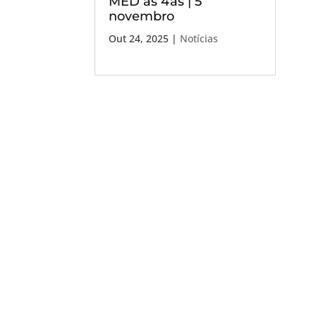
MED às 4as | 5
novembro
Out 24, 2025
|
Notícias