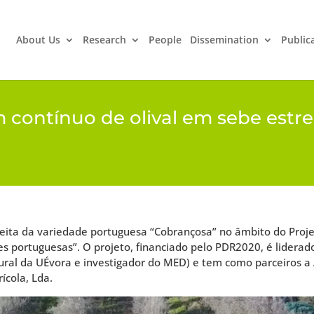
About Us
Research
People
Dissemination
Public
 contínuo de olival em sebe estre
treita da variedade portuguesa “Cobrançosa” no âmbito do Pro
es portuguesas”. O projeto, financiado pelo PDR2020, é liderad
al da UÉvora e investigador do MED) e tem como parceiros a A
ícola, Lda.