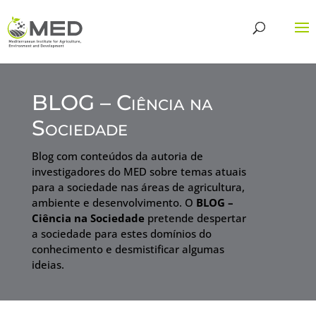
BLOG – Ciência na
Sociedade
Blog com conteúdos da autoria de
investigadores do MED sobre temas atuais
para a sociedade nas áreas de agricultura,
ambiente e desenvolvimento. O
BLOG –
Ciência na Sociedade
pretende despertar
a sociedade para estes domínios do
conhecimento e desmistificar algumas
ideias.