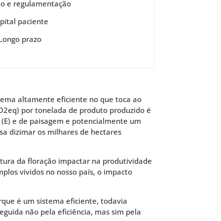
ão e regulamentação
pital paciente
Longo prazo
tema altamente eficiente no que toca ao
O2eq) por tonelada de produto produzido é
 (E) e de paisagem e potencialmente um
sa dizimar os milhares de hectares
ltura da floração impactar na produtividade
mplos vividos no nosso país, o impacto
rque é um sistema eficiente, todavia
eguida não pela eficiência, mas sim pela