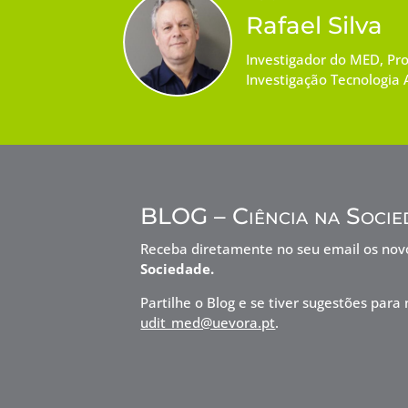
Rafael Silva
Investigador do MED, Pr
Investigação Tecnologia A
BLOG – Ciência na Socie
Receba diretamente no seu email os no
Sociedade.
Partilhe o Blog e se tiver sugestões pa
udit_med@uevora.pt
.