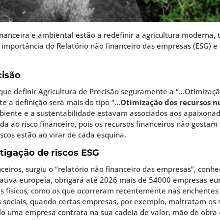
inanceira e ambiental estão a redefinir a agricultura moderna,
a importância do Relatório não financeiro das empresas (ESG) 
cisão
 que definir Agricultura de Precisão seguramente a “…Otimiza
 a definição será mais do tipo “…
Otimização dos recursos n
iente e a sustentabilidade estavam associados aos apaixonado
ada ao risco financeiro, pois os recursos financeiros não gos
iscos estão ao virar de cada esquina.
itigação de riscos ESG
nceiros, surgiu o “relatório não financeiro das empresas”, conhe
tiva europeia, obrigará até 2026 mais de 54000 empresas eur
os físicos, como os que ocorreram recentemente nas enchentes 
os sociais, quando certas empresas, por exemplo, maltratam os 
o uma empresa contrata na sua cadeia de valor, mão de obra es