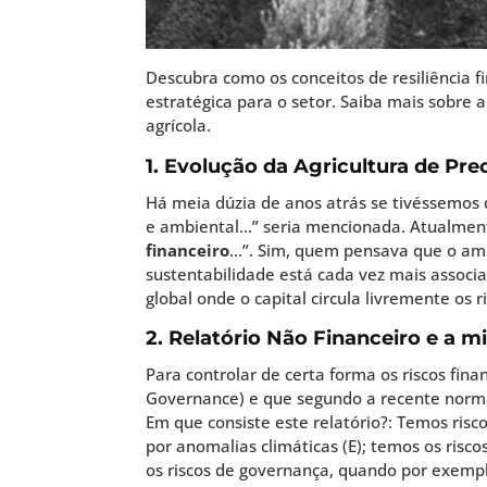
Descubra como os conceitos de resiliência f
estratégica para o setor. Saiba mais sobre 
agrícola.
1. Evolução da Agricultura de Pre
Há meia dúzia de anos atrás se tivéssemos
e ambiental…” seria mencionada. Atualmente
financeiro
…”. Sim, quem pensava que o amb
sustentabilidade está cada vez mais associ
global onde o capital circula livremente os r
2. Relatório Não Financeiro e a m
Para controlar de certa forma os riscos fina
Governance) e que segundo a recente norma
Em que consiste este relatório?: Temos risc
por anomalias climáticas (E); temos os risc
os riscos de governança, quando por exempl