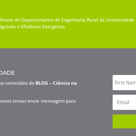
ofessor do Departamento de Engenharia Rural da Universidade
grícola e Eficiência Energética
dade
vos conteúdos do
BLOG – Ciência na
ra novos temas envie mensagem para