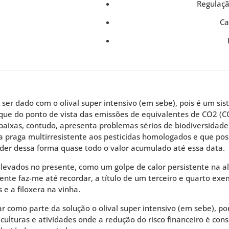
Regulaç
Ca
er dado com o olival super intensivo (em sebe), pois é um sis
que do ponto de vista das emissões de equivalentes de CO2 (C
aixas, contudo, apresenta problemas sérios de biodiversidade
ma praga multirresistente aos pesticidas homologados e que pos
erder dessa forma quase todo o valor acumulado até essa data.
elevados no presente, como um golpe de calor persistente na a
ente faz-me até recordar, a título de um terceiro e quarto exe
 e a filoxera na vinha.
r como parte da solução o olival super intensivo (em sebe), po
culturas e atividades onde a redução do risco financeiro é cons