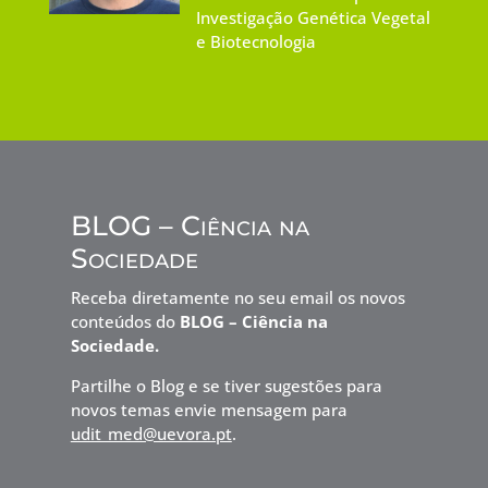
Investigação Genética Vegetal
e Biotecnologia
BLOG – Ciência na
Sociedade
Receba diretamente no seu email os novos
conteúdos do
BLOG – Ciência na
Sociedade.
Partilhe o Blog e se tiver sugestões para
novos temas envie mensagem para
udit_med@uevora.pt
.