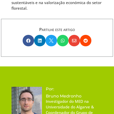
sustentáveis e na valorização económica do setor
florestal.
Partilhe este artigo






Por:
Bruno Medronho
Investigador do MED na
Universidade do Algarve &
Coordenador do Grupo de