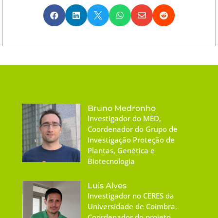






Bruno Medronho
Investigador do MED,
Coordenador do Grupo de
Investigação Proteção de
Plantas, Genética e
Biotecnologia
Luis Alves
Investigador no CERES da
Universidade de Coimbra,
Coordenador do projeto