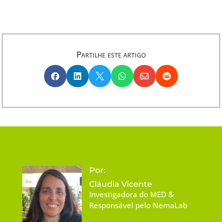
Partilhe este artigo






Por:
Cláudia Vicente
Investigadora do MED &
Responsável pelo NemaLab