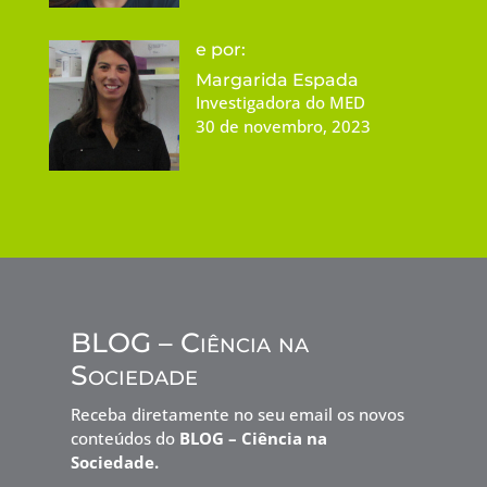
e por:
Margarida Espada
Investigadora do MED
30 de novembro, 2023
BLOG – Ciência na
Sociedade
Receba diretamente no seu email os novos
conteúdos do
BLOG – Ciência na
Sociedade.