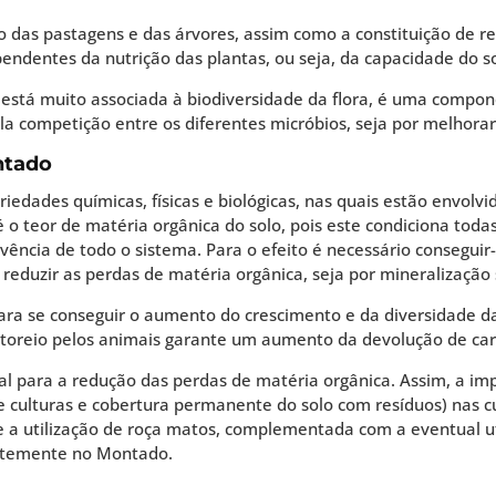
 das pastagens e das árvores, assim como a constituição de re
endentes da nutrição das plantas, ou seja, da capacidade do s
e está muito associada à biodiversidade da flora, é uma compo
ela competição entre os diferentes micróbios, seja por melhora
ntado
iedades químicas, físicas e biológicas, nas quais estão envol
 teor de matéria orgânica do solo, pois este condiciona todas 
ivência de todo o sistema. Para o efeito é necessário consegu
 reduzir as perdas de matéria orgânica, seja por mineralização 
 para se conseguir o aumento do crescimento e da diversidade d
storeio pelos animais garante um aumento da devolução de car
ial para a redução das perdas de matéria orgânica. Assim, a i
e culturas e cobertura permanente do solo com resíduos) nas 
 e a utilização de roça matos, complementada com a eventual ut
entemente no Montado.