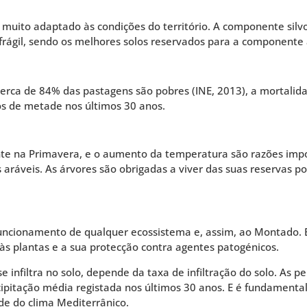
muito adaptado às condições do território. A componente silvo
frágil, sendo os melhores solos reservados para a componente 
rca de 84% das pastagens são pobres (INE, 2013), a mortalida
os de metade nos últimos 30 anos.
nte na Primavera, e o aumento da temperatura são razões impo
s aráveis. As árvores são obrigadas a viver das suas reservas 
o
uncionamento de qualquer ecossistema e, assim, ao Montado. E
 às plantas e a sua protecção contra agentes patogénicos.
se infiltra no solo, depende da taxa de infiltração do solo. As
ecipitação média registada nos últimos 30 anos. E é fundamen
ade do clima Mediterrânico.