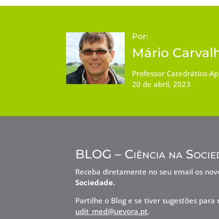
Por:
Mário Carval
Professor Catedrático A
20 de abril, 2023
BLOG – Ciência na Socie
Receba diretamente no seu email os no
Sociedade.
Partilhe o Blog e se tiver sugestões pa
udit_med@uevora.pt
.