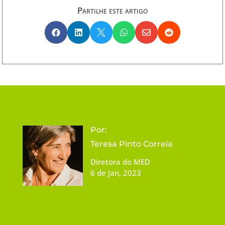
Partilhe este artigo






Por:
Teresa Pinto Correia
Diretora do MED
6 de Jan, 2023