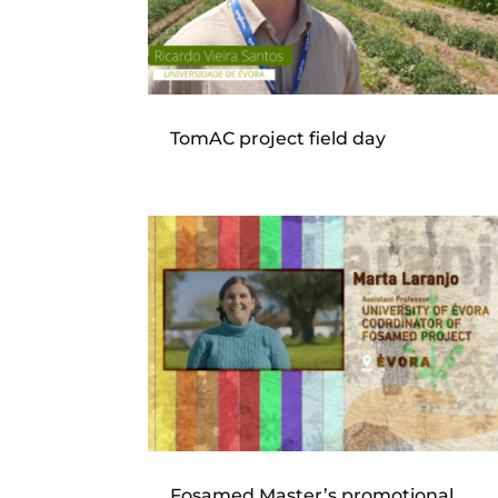
TomAC project field day
Fosamed Master’s promotional