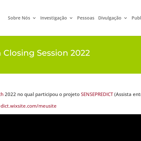
Sobre Nós
Investigação
Pessoas
Divulgação
Publ
 Closing Session 2022
ch
2022 no qual participou o projeto
SENSEPREDICT
(Assista ent
edict.wixsite.com/meusite