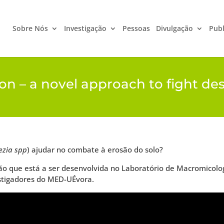
Sobre Nós
Investigação
Pessoas
Divulgação
Publ
on – a novel approach to fight des
ezia spp
) ajudar no combate à erosão do solo?
ação que está a ser desenvolvida no Laboratório de Macromicolo
estigadores do MED-UÉvora.