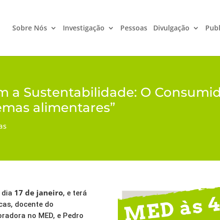
Sobre Nós
Investigação
Pessoas
Divulgação
Publ
m a Sustentabilidade: O Consumi
emas alimentares”
as
17 de janeiro
 dia
, e terá
cas, docente do
oradora no MED, e Pedro