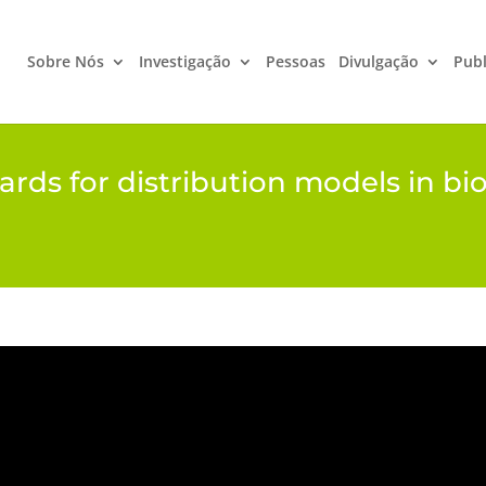
Sobre Nós
Investigação
Pessoas
Divulgação
Publ
dards for distribution models in bi