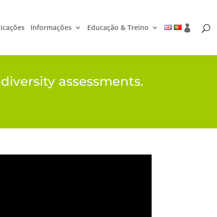
icações
Informações
Educação & Treino
odiversity assessments.