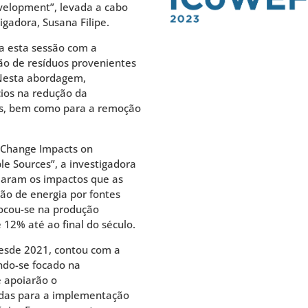
velopment”, levada a cabo
igadora, Susana Filipe.
a esta sessão com a
ão de resíduos provenientes
 Nesta abordagem,
cios na redução da
dos, bem como para a remoção
e Change Impacts on
le Sources”, a investigadora
daram os impactos que as
ção de energia por fontes
focou-se na produção
 12% até ao final do século.
esde 2021, contou com a
endo-se focado na
e apoiarão o
adas para a implementação