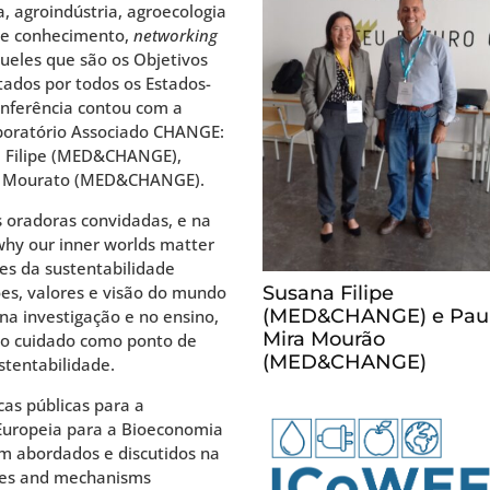
a, agroindústria, agroecologia
 de conhecimento,
networking
queles que são os Objetivos
ados por todos os Estados-
nferência contou com a
aboratório Associado CHANGE:
 Filipe (MED&CHANGE),
ra Mourato (MED&CHANGE).
s oradoras convidadas, e na
why our inner worlds matter
es da sustentabilidade
ões, valores e visão do mundo
Susana Filipe
(MED&CHANGE) e Pau
na investigação e no ensino,
Mira Mourão
 do cuidado como ponto de
(MED&CHANGE)
stentabilidade.
cas públicas para a
Europeia para a Bioeconomia
am abordados e discutidos na
cies and mechanisms