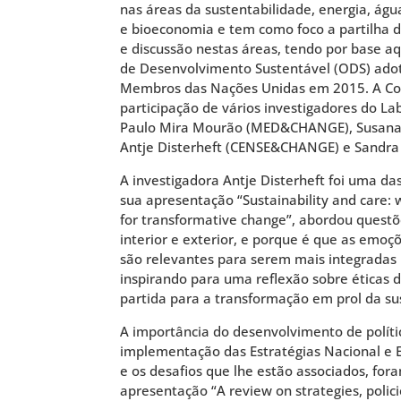
nas áreas da sustentabilidade, energia, águ
e bioeconomia e tem como foco a partilha
e discussão nestas áreas, tendo por base a
de Desenvolvimento Sustentável (ODS) adot
Membros das Nações Unidas em 2015. A Co
participação de vários investigadores do L
Paulo Mira Mourão (MED&CHANGE), Susana
Antje Disterheft (CENSE&CHANGE) e Sand
A investigadora Antje Disterheft foi uma da
sua apresentação “Sustainability and care: 
for transformative change”, abordou questõ
interior e exterior, e porque é que as emoç
são relevantes para serem mais integradas 
inspirando para uma reflexão sobre éticas
partida para a transformação em prol da su
A importância do desenvolvimento de políti
implementação das Estratégias Nacional e 
e os desafios que lhe estão associados, for
apresentação “A review on strategies, poli