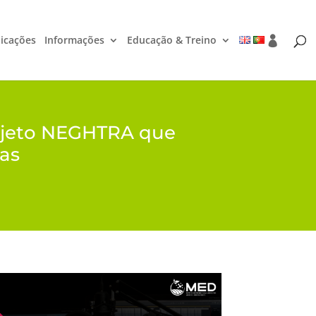
icações
Informações
Educação & Treino
Projeto NEGHTRA que
fas