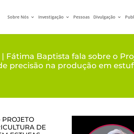
Sobre Nós
Investigação
Pessoas
Divulgação
Publ
 | Fátima Baptista fala sobre o 
de precisão na produção em estu
 – PROJETO
ICULTURA DE