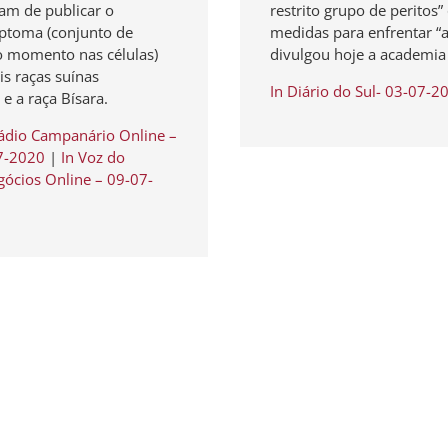
am de publicar o
restrito grupo de peritos
riptoma (conjunto de
medidas para enfrentar “a
 momento nas células)
divulgou hoje a academia
is raças suínas
In Diário do Sul- 03-07-2
 e a raça Bísara.
Rádio Campanário Online –
07-2020
|
In Voz do
gócios Online – 09-07-