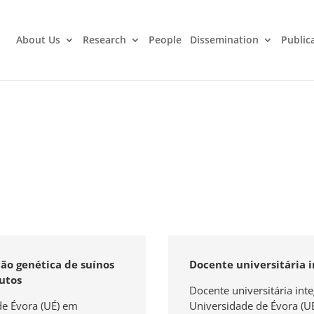
About Us
Research
People
Dissemination
Public
ção genética de suínos
Docente universitária i
utos
Docente universitária int
de Évora (UÉ) em
Universidade de Évora (UÉ