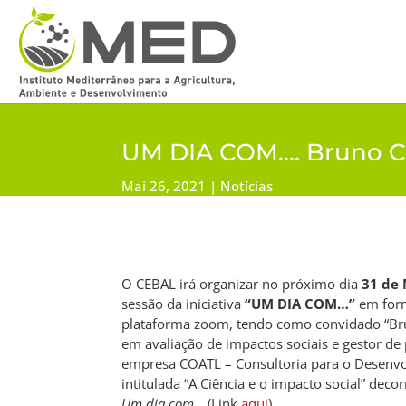
UM DIA COM…. Bruno Cou
Mai 26, 2021
Notícias
O CEBAL irá organizar no próximo dia
31 de
sessão da iniciativa
“UM DIA COM…”
em form
plataforma zoom, tendo como convidado “Bru
em avaliação de impactos sociais e gestor de 
empresa COATL – Consultoria para o Desenvo
intitulada “A Ciência e o impacto social” deco
Um dia com…
(Link
aqui
).