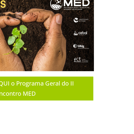
UI o Programa Geral do II
ncontro MED