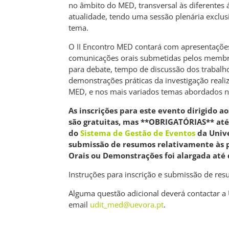
no âmbito do MED, transversal às diferentes
atualidade, tendo uma sessão plenária exclu
tema.
O II Encontro MED contará com apresentaçõe
comunicações orais submetidas pelos memb
para debate, tempo de discussão dos trabal
demonstrações práticas da investigação reali
MED, e nos mais variados temas abordados 
As inscrições para este evento dirigido a
são gratuitas, mas **OBRIGATÓRIAS** até
do
Sistema de Gestão de Eventos
da Unive
submissão de resumos relativamente às 
Orais ou Demonstrações foi alargada até 
Instruções para inscrição e submissão de re
Alguma questão adicional deverá contactar a
email
udit_med@uevora.pt
.