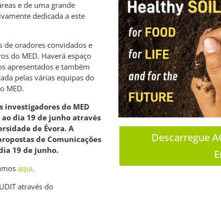
 áreas e de uma grande
sivamente dedicada a este
s de oradores convidados e
ros do MED. Haverá espaço
hos apresentados e também
zada pelas várias equipas do
no MED.
os investigadores do MED
 ao dia 19 de junho através
rsidade de Évora. A
Descarregue AQ
propostas de Comunicações
dia 19 de junho.
E
sumos
aqui
.
 UDIT através do