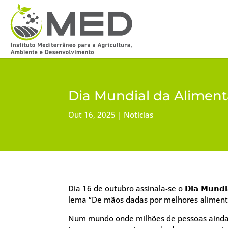
Dia Mundial da Alimen
Out 16, 2025
Notícias
Dia 16 de outubro assinala-se o 𝗗𝗶𝗮 𝗠𝘂𝗻𝗱𝗶𝗮𝗹 
lema “De mãos dadas por melhores aliment
Num mundo onde milhões de pessoas aind