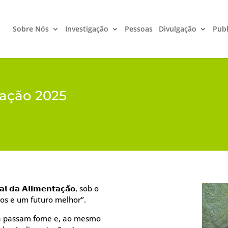
Sobre Nós
Investigação
Pessoas
Divulgação
Publ
tação 2025
𝗮 𝗔𝗹𝗶𝗺𝗲𝗻𝘁𝗮𝗰̧𝗮̃𝗼, sob o
os e um futuro melhor”.
a passam fome e, ao mesmo