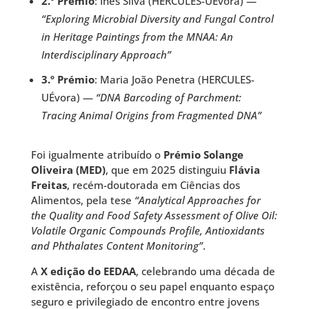
2.º Prémio
: Inês Silva (HERCULES-UÉvora) —
“Exploring Microbial Diversity and Fungal Control
in Heritage Paintings from the MNAA: An
Interdisciplinary Approach”
3.º Prémio
: Maria João Penetra (HERCULES-
UÉvora) —
“DNA Barcoding of Parchment:
Tracing Animal Origins from Fragmented DNA”
Foi igualmente atribuído o
Prémio Solange
Oliveira (MED)
, que em 2025 distinguiu
Flávia
Freitas
, recém-doutorada em Ciências dos
Alimentos, pela tese
“Analytical Approaches for
the Quality and Food Safety Assessment of Olive Oil:
Volatile Organic Compounds Profile, Antioxidants
and Phthalates Content Monitoring”
.
A
X edição do EEDAA
, celebrando uma década de
existência, reforçou o seu papel enquanto espaço
seguro e privilegiado de encontro entre jovens