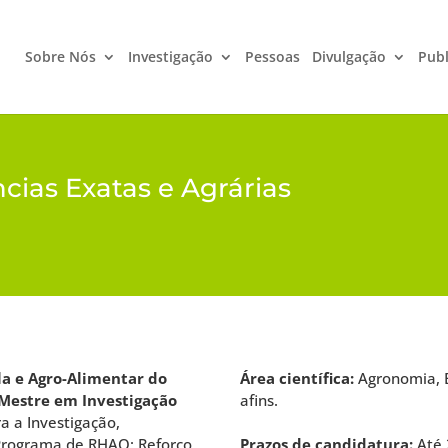
Sobre Nós
Investigação
Pessoas
Divulgação
Publ
cias Exatas e Agrárias
o
la e Agro-Alimentar do
Área científica:
Agronomia, B
Mestre em Investigação
afins.
a a Investigação,
 Programa de RHAQ: Reforço
Prazos de candidatura:
Até 