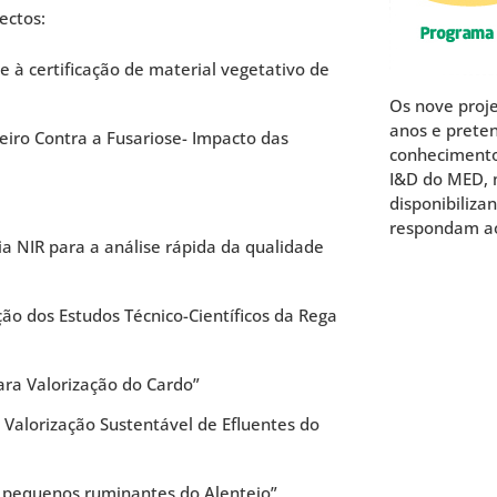
ectos:
e à certificação de material vegetativo de
Os nove proje
anos e preten
ro Contra a Fusariose- Impacto das
conhecimento
I&D do MED, m
disponibiliza
respondam aos
ia NIR para a análise rápida da qualidade
ão dos Estudos Técnico-Científicos da Rega
ara Valorização do Cardo”
alorização Sustentável de Efluentes do
e pequenos ruminantes do Alentejo”