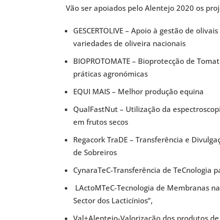
Vão ser apoiados pelo Alentejo 2020 os proj
GESCERTOLIVE – Apoio à gestão de olivais 
variedades de oliveira nacionais
BIOPROTOMATE – Bioprotecção de Tomatei
práticas agronómicas
EQUI MAIS – Melhor produção equina
QualFastNut – Utilização da espectroscop
em frutos secos
Regacork TraDE – Transferência e Divulgaç
de Sobreiros
CynaraTeC-Transferência de TeCnologia p
LActoMTeC-Tecnologia de Membranas na V
Sector dos Lacticínios”,
Val+Alentejo-Valorização dos produtos d