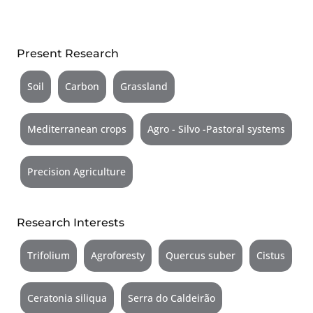
Present Research
Soil
Carbon
Grassland
Mediterranean crops
Agro - Silvo -Pastoral systems
Precision Agriculture
Research Interests
Trifolium
Agroforesty
Quercus suber
Cistus
Ceratonia siliqua
Serra do Caldeirão