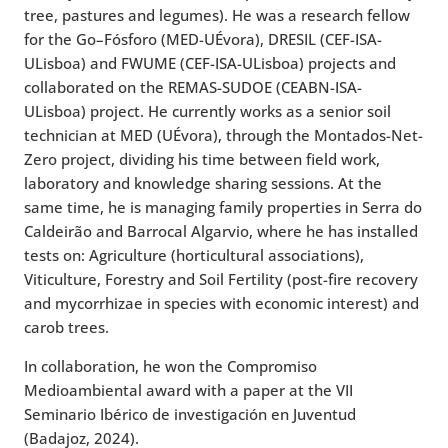
tree, pastures and legumes). He was a research fellow
for the Go–Fósforo (MED-UÉvora), DRESIL (CEF-ISA-
ULisboa) and FWUME (CEF-ISA-ULisboa) projects and
collaborated on the REMAS-SUDOE (CEABN-ISA-
ULisboa) project. He currently works as a senior soil
technician at MED (UÉvora), through the Montados-Net-
Zero project, dividing his time between field work,
laboratory and knowledge sharing sessions. At the
same time, he is managing family properties in Serra do
Caldeirão and Barrocal Algarvio, where he has installed
tests on: Agriculture (horticultural associations),
Viticulture, Forestry and Soil Fertility (post-fire recovery
and mycorrhizae in species with economic interest) and
carob trees.
In collaboration, he won the Compromiso
Medioambiental award with a paper at the VII
Seminario Ibérico de investigación en Juventud
(Badajoz, 2024).