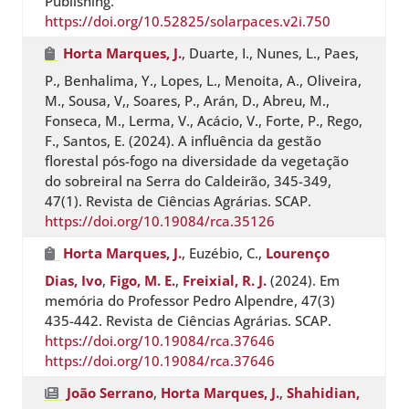
Publishing.
https://doi.org/10.52825/solarpaces.v2i.750
Horta Marques, J.
, Duarte, I., Nunes, L., Paes,
P., Benhalima, Y., Lopes, L., Menoita, A., Oliveira,
M., Sousa, V,, Soares, P., Arán, D., Abreu, M.,
Fonseca, M., Lerma, V., Acácio, V., Forte, P., Rego,
F., Santos, E. (2024). A influência da gestão
florestal pós-fogo na diversidade da vegetação
do sobreiral na Serra do Caldeirão, 345-349,
47(1). Revista de Ciências Agrárias. SCAP.
https://doi.org/10.19084/rca.35126
Horta Marques, J.
, Euzébio, C.,
Lourenço
Dias, Ivo
,
Figo, M. E.
,
Freixial, R. J.
(2024). Em
memória do Professor Pedro Alpendre, 47(3)
435-442. Revista de Ciências Agrárias. SCAP.
https://doi.org/10.19084/rca.37646
https://doi.org/10.19084/rca.37646
João Serrano
,
Horta Marques, J.
,
Shahidian,