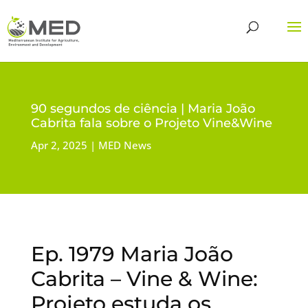
90 segundos de ciência | Maria João
Cabrita fala sobre o Projeto Vine&Wine
Apr 2, 2025
MED News
Ep. 1979 Maria João
Cabrita – Vine & Wine:
Projeto estuda os