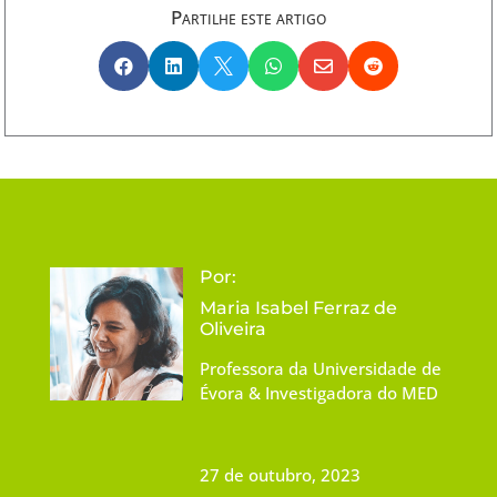
Partilhe este artigo






Por:
Maria Isabel Ferraz de
Oliveira
Professora da Universidade de
Évora & Investigadora do MED
27 de outubro, 2023