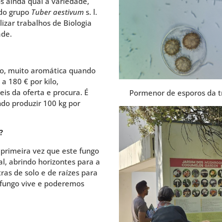
s ainda qual a variedade,
 do grupo
Tuber aestivum
s. l.
izar trabalhos de Biologia
ade.
do, muito aromática quando
a 180 € por kilo,
is da oferta e procura. É
Pormenor de esporos da t
ndo produzir 100 kg por
?
 primeira vez que este fungo
nal, abrindo horizontes para a
s de solo e de raízes para
 fungo vive e poderemos