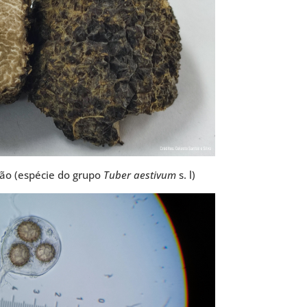
rão (espécie do grupo
Tuber aestivum
s. l)