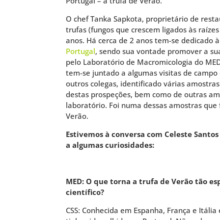
Portugal – a trufa de Verão.
O chef Tanka Sapkota, proprietário de rest
trufas (fungos que crescem ligados às raíze
anos. Há cerca de 2 anos tem-se dedicado 
Portugal
, sendo sua vontade promover a su
pelo Laboratório de Macromicologia do MED,
tem-se juntado a algumas visitas de campo
outros colegas, identificado várias amostra
destas prospeções, bem como de outras am
laboratório. Foi numa dessas amostras que f
Verão.
Estivemos à conversa com Celeste Santos
a algumas curiosidades:
MED: O que torna a trufa de Verão tão es
científico?
CSS: Conhecida em Espanha, França e Itália 