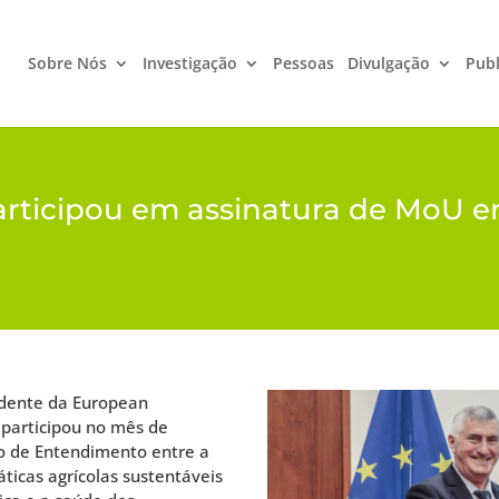
Sobre Nós
Investigação
Pessoas
Divulgação
Publ
rticipou em assinatura de MoU e
idente da European
 participou no mês de
 de Entendimento entre a
ticas agrícolas sustentáveis