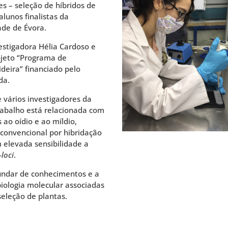
s – seleção de híbridos de
lunos finalistas da
ade de Évora.
estigadora Hélia Cardoso e
rojeto “Programa de
deira” financiado pelo
da.
 vários investigadores da
rabalho está relacionada com
 ao oídio e ao míldio,
convencional por hibridação
 elevada sensibilidade a
-
loci
.
fundar de conhecimentos e a
iologia molecular associadas
seleção de plantas.