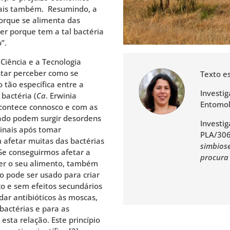
tais também. Resumindo, a
orque se alimenta das
er porque tem a tal bactéria
”.
Ciência e a Tecnologia
tar perceber como se
Texto e
 tão específica entre a
Investi
 bactéria (
Ca
. Erwinia
Entomol
acontece connosco e com as
rbado podem surgir desordens
Investi
inais após tomar
PLA/30
m afetar muitas das bactérias
simbios
 Se conseguirmos afetar a
procura 
ter o seu alimento, também
o pode ser usado para criar
o e sem efeitos secundários
ar antibióticos às moscas,
bactérias e para as
sta relação. Este princípio