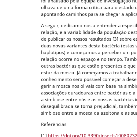
foi analisado pela equipa de investigação nu
olhava de uma forma crítica para o estado 
apontando caminhos para se chegar a aplica
A seguir, dedicamo-nos a entender a especif
relação, e a variabilidade da população de
de publicar os nossos resultados [3] sobre 
duas novas variantes desta bactéria (estas
haplótipos) e começamos a perceber um po
relação ocorre no espaço e no tempo. Tam
outras bactérias que estão presentes e que
estar da mosca. Já começamos a trabalhar 
conhecimento será possível começar a dese
gerir a mosca nos olivais com base na simbi
associações duradouras entre bactérias e a
a simbiose entre nós e as nossas bactérias 
desequilibrada se torna prejudicial, tamb
simbiose entre a mosca da azeitona e as sua
Referências:
[1]
https://doi.org/10.3390/insects1008023