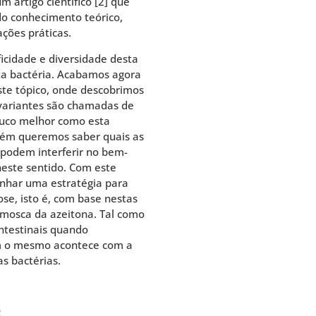
m artigo científico [2] que
do conhecimento teórico,
ções práticas.
icidade e diversidade desta
sta bactéria. Acabamos agora
este tópico, onde descobrimos
 variantes são chamadas de
uco melhor como esta
bém queremos saber quais as
 podem interferir no bem-
neste sentido. Com este
nhar uma estratégia para
ose, isto é, com base nestas
 mosca da azeitona. Tal como
intestinais quando
ém o mesmo acontece com a
s bactérias.
2