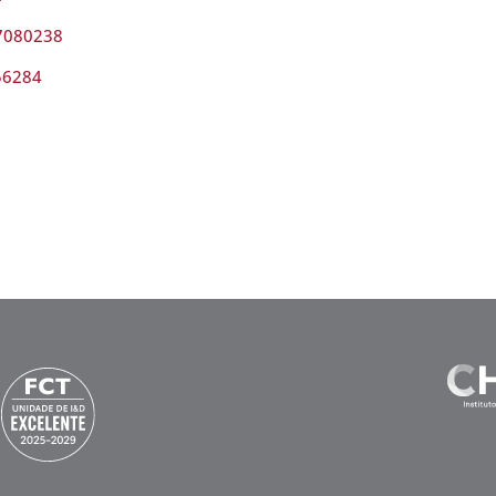
s7080238
256284