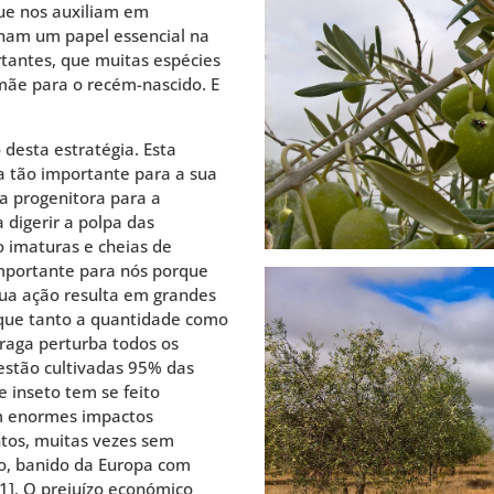
que nos auxiliam em
nham um papel essencial na
rtantes, que muitas espécies
mãe para o recém-nascido. E
desta estratégia. Esta
 tão importante para a sua
a progenitora para a
 digerir a polpa das
 imaturas e cheias de
mportante para nós porque
sua ação resulta em grandes
á que tanto a quantidade como
praga perturba todos os
 estão cultivadas 95% das
 inseto tem se feito
om enormes impactos
ntos, muitas vezes sem
to, banido da Europa com
1]. O prejuízo económico