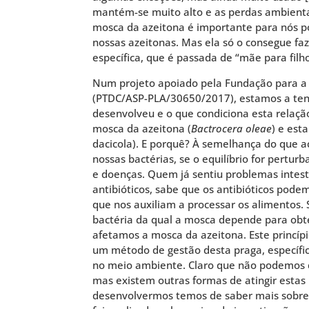
mantém-se muito alto e as perdas ambien
mosca da azeitona é importante para nós p
nossas azeitonas. Mas ela só o consegue faz
específica, que é passada de “mãe para filho
Num projeto apoiado pela Fundação para a 
(PTDC/ASP-PLA/30650/2017), estamos a ten
desenvolveu e o que condiciona esta relação
mosca da azeitona (
Bactrocera oleae
) e esta
dacicola). E porquê? À semelhança do que 
nossas bactérias, se o equilíbrio for pertu
e doenças. Quem já sentiu problemas intest
antibióticos, sabe que os antibióticos pode
que nos auxiliam a processar os alimentos.
bactéria da qual a mosca depende para ob
afetamos a mosca da azeitona. Este princípi
um método de gestão desta praga, específic
no meio ambiente. Claro que não podemos d
mas existem outras formas de atingir estas 
desenvolvermos temos de saber mais sobre e