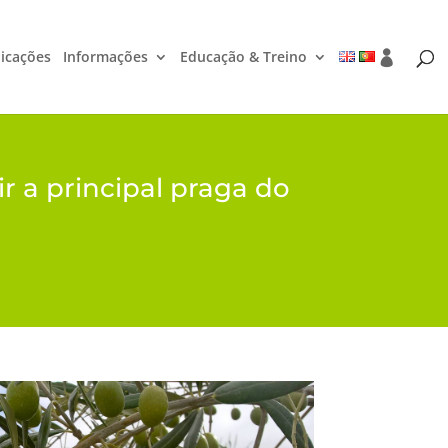
icações
Informações
Educação & Treino
r a principal praga do