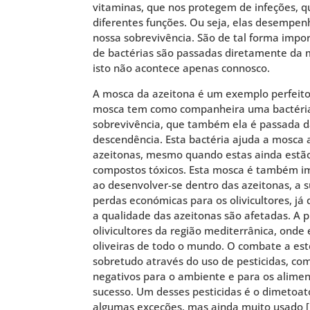
vitaminas, que nos protegem de infeções, 
diferentes funções. Ou seja, elas desempe
nossa sobrevivência. São de tal forma impo
de bactérias são passadas diretamente da 
isto não acontece apenas connosco.
A mosca da azeitona é um exemplo perfeito 
mosca tem como companheira uma bactéria
sobrevivência, que também ela é passada d
descendência. Esta bactéria ajuda a mosca a
azeitonas, mesmo quando estas ainda estão
compostos tóxicos. Esta mosca é também i
ao desenvolver-se dentro das azeitonas, a 
perdas económicas para os olivicultores, j
a qualidade das azeitonas são afetadas. A 
olivicultores da região mediterrânica, onde
oliveiras de todo o mundo. O combate a este
sobretudo através do uso de pesticidas, c
negativos para o ambiente e para os alime
sucesso. Um desses pesticidas é o dimetoa
algumas exceções, mas ainda muito usado [