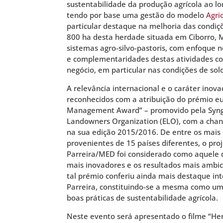
sustentabilidade da produção agrícola ao lo
tendo por base uma gestão do modelo
Agri
particular destaque na melhoria das condiç
800 ha desta herdade situada em Ciborro,
sistemas agro-silvo-pastoris, com enfoque 
e complementaridades destas atividades co
negócio, em particular nas condições de solo
A relevância internacional e o caráter inov
reconhecidos com a atribuição do prémio e
Management Award” – promovido pela Syng
Landowners Organization (ELO), com a chan
na sua edição 2015/2016. De entre os mais 
provenientes de 15 países diferentes, o pr
Parreira/MED foi considerado como aquele 
mais inovadores e os resultados mais ambi
tal prémio conferiu ainda mais destaque in
Parreira, constituindo-se a mesma como um
boas práticas de sustentabilidade agrícola.
Neste evento será apresentado o filme “Her