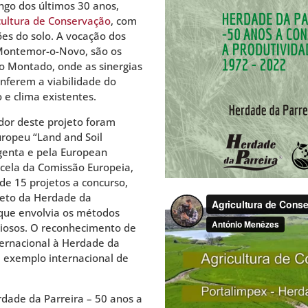
ngo dos últimos 30 anos,
cultura de Conservação
, com
ões do solo. A vocação dos
 Montemor-o-Novo, são os
no Montado, onde as sinergias
nferem a viabilidade do
 e clima existentes.
ador deste projeto foram
uropeu “Land and Soil
enta e pela European
cela da Comissão Europeia,
de 15 projetos a concurso,
ojeto da Herdade da
que envolvia os métodos
ciosos. O reconhecimento de
ternacional à Herdade da
 exemplo internacional de
dade da Parreira – 50 anos a