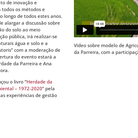
eto de inovação e
m todos os métodos e
ao longo de todos estes anos.
 alargar a discussão sobre
ão do solo ao meio
ão pública, irá realizar-se
turais água e solo e a
Vídeo sobre modelo de Agric
astoris” com a moderação de
da Parreira, com a participa
bertura do evento estará a
rdade da Parreira e Ana
vora.
ou o livro “
Herdade da
biental – 1972-2020
” pela
 as experiências de gestão