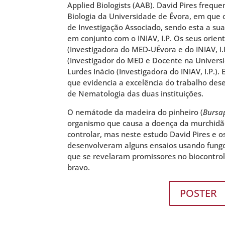
Applied Biologists (AAB). David Pires freq
Biologia da Universidade de Évora, em que
de Investigação Associado, sendo esta a sua
em conjunto com o INIAV, I.P. Os seus orien
(Investigadora do MED-UÉvora e do INIAV, I
(Investigador do MED e Docente na Univers
Lurdes Inácio (Investigadora do INIAV, I.P.)
que evidencia a excelência do trabalho des
de Nematologia das duas instituições.
O nemátode da madeira do pinheiro (
Bursa
organismo que causa a doença da murchidão d
controlar, mas neste estudo David Pires e o
desenvolveram alguns ensaios usando fungo
que se revelaram promissores no biocontro
bravo.
POSTER