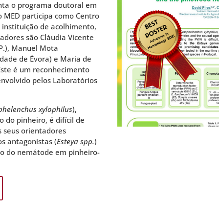
uenta o programa doutoral em
 o MED participa como Centro
 instituição de acolhimento,
tadores são Cláudia Vicente
.P.), Manuel Mota
idade de Évora) e Maria de
. Este é um reconhecimento
envolvido pelos Laboratórios
phelenchus xylophilus
),
o pinheiro, é difícil de
s seus orientadores
s antagonistas (
Esteya spp.
)
lo do nemátode em pinheiro-