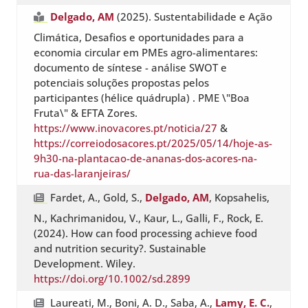
Delgado, AM
(2025). Sustentabilidade e Ação
Climática, Desafios e oportunidades para a
economia circular em PMEs agro-alimentares:
documento de síntese - análise SWOT e
potenciais soluções propostas pelos
participantes (hélice quádrupla) . PME \"Boa
Fruta\" & EFTA Zores.
https://www.inovacores.pt/noticia/27
&
https://correiodosacores.pt/2025/05/14/hoje-as-
9h30-na-plantacao-de-ananas-dos-acores-na-
rua-das-laranjeiras/
Fardet, A., Gold, S.,
Delgado, AM
, Kopsahelis,
N., Kachrimanidou, V., Kaur, L., Galli, F., Rock, E.
(2024). How can food processing achieve food
and nutrition security?. Sustainable
Development. Wiley.
https://doi.org/10.1002/sd.2899
Laureati, M., Boni, A. D., Saba, A.,
Lamy, E. C.
,