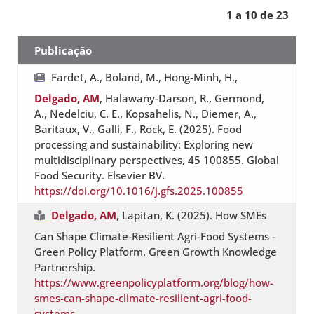
1 a 10 de 23
Publicação
Fardet, A., Boland, M., Hong-Minh, H.,
Delgado, AM
, Halawany-Darson, R., Germond,
A., Nedelciu, C. E., Kopsahelis, N., Diemer, A.,
Baritaux, V., Galli, F., Rock, E. (2025). Food
processing and sustainability: Exploring new
multidisciplinary perspectives, 45 100855. Global
Food Security. Elsevier BV.
https://doi.org/10.1016/j.gfs.2025.100855
Delgado, AM
, Lapitan, K. (2025). How SMEs
Can Shape Climate-Resilient Agri-Food Systems -
Green Policy Platform. Green Growth Knowledge
Partnership.
https://www.greenpolicyplatform.org/blog/how-
smes-can-shape-climate-resilient-agri-food-
systems