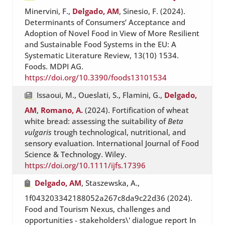
Minervini, F.,
Delgado, AM
, Sinesio, F. (2024).
Determinants of Consumers’ Acceptance and
Adoption of Novel Food in View of More Resilient
and Sustainable Food Systems in the EU: A
Systematic Literature Review, 13(10) 1534.
Foods. MDPI AG.
https://doi.org/10.3390/foods13101534
Issaoui, M., Oueslati, S., Flamini, G.,
Delgado,
AM
,
Romano, A.
(2024). Fortification of wheat
white bread: assessing the suitability of
Beta
vulgaris
trough technological, nutritional, and
sensory evaluation. International Journal of Food
Science & Technology. Wiley.
https://doi.org/10.1111/ijfs.17396
Delgado, AM
, Staszewska, A.,
1f043203342188052a267c8da9c22d36 (2024).
Food and Tourism Nexus, challenges and
opportunities - stakeholders\' dialogue report In