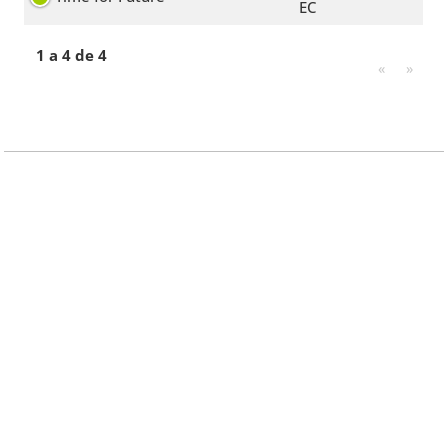
EC
1 a 4 de 4
«
»