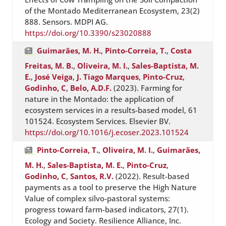
of the Montado Mediterranean Ecosystem, 23(2)
888. Sensors. MDPI AG.
https://doi.org/10.3390/s23020888
Guimarães, M. H.
,
Pinto-Correia, T.
,
Costa
Freitas, M. B.
,
Oliveira, M. I.
,
Sales-Baptista, M.
E.
,
José Veiga
,
J. Tiago Marques
,
Pinto-Cruz
,
Godinho, C
,
Belo, A.D.F.
(2023). Farming for
nature in the Montado: the application of
ecosystem services in a results-based model, 61
101524. Ecosystem Services. Elsevier BV.
https://doi.org/10.1016/j.ecoser.2023.101524
Pinto-Correia, T.
,
Oliveira, M. I.
,
Guimarães,
M. H.
,
Sales-Baptista, M. E.
,
Pinto-Cruz
,
Godinho, C
,
Santos, R.V.
(2022). Result-based
payments as a tool to preserve the High Nature
Value of complex silvo-pastoral systems:
progress toward farm-based indicators, 27(1).
Ecology and Society. Resilience Alliance, Inc.