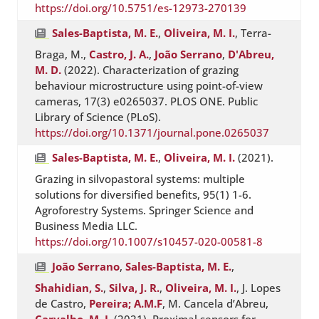
https://doi.org/10.5751/es-12973-270139
Sales-Baptista, M. E.
,
Oliveira, M. I.
, Terra-
Braga, M.,
Castro, J. A.
,
João Serrano
,
D'Abreu,
M. D.
(2022). Characterization of grazing
behaviour microstructure using point-of-view
cameras, 17(3) e0265037. PLOS ONE. Public
Library of Science (PLoS).
https://doi.org/10.1371/journal.pone.0265037
Sales-Baptista, M. E.
,
Oliveira, M. I.
(2021).
Grazing in silvopastoral systems: multiple
solutions for diversified benefits, 95(1) 1-6.
Agroforestry Systems. Springer Science and
Business Media LLC.
https://doi.org/10.1007/s10457-020-00581-8
João Serrano
,
Sales-Baptista, M. E.
,
Shahidian, S.
,
Silva, J. R.
,
Oliveira, M. I.
, J. Lopes
de Castro,
Pereira; A.M.F
, M. Cancela d’Abreu,