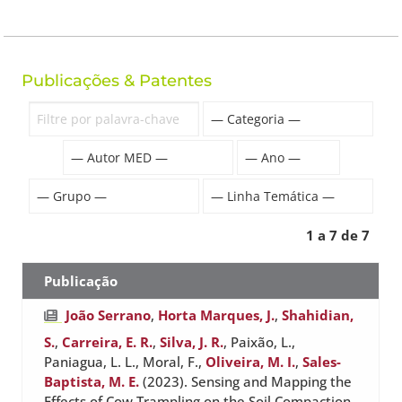
Publicações & Patentes
1 a 7 de 7
Publicação
João Serrano
,
Horta Marques, J.
,
Shahidian,
S.
,
Carreira, E. R.
,
Silva, J. R.
, Paixão, L.,
Paniagua, L. L., Moral, F.,
Oliveira, M. I.
,
Sales-
Baptista, M. E.
(2023). Sensing and Mapping the
Effects of Cow Trampling on the Soil Compaction