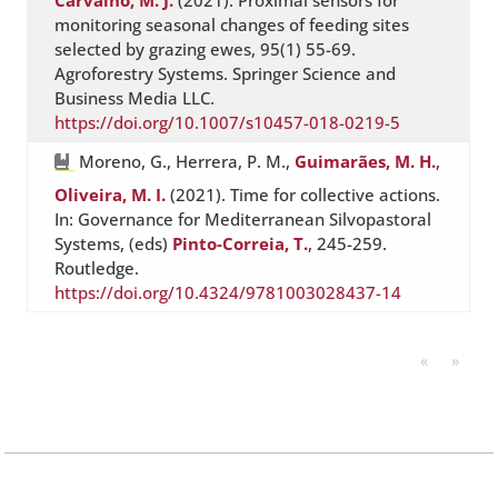
Carvalho, M. J.
(2021). Proximal sensors for
monitoring seasonal changes of feeding sites
selected by grazing ewes, 95(1) 55-69.
Agroforestry Systems. Springer Science and
Business Media LLC.
https://doi.org/10.1007/s10457-018-0219-5
Moreno, G., Herrera, P. M.,
Guimarães, M. H.
,
Oliveira, M. I.
(2021). Time for collective actions.
In: Governance for Mediterranean Silvopastoral
Systems, (eds)
Pinto-Correia, T.
, 245-259.
Routledge.
https://doi.org/10.4324/9781003028437-14
«
»