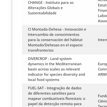
CHANGE - Instituto para as
Estat
Alterações Globais e
Fina
Sustentabilidade
Labor
Assoc
CI Montado-Dehesa - Innovación e
Intercambio de conocimientos
para la conservación del hábitat
Inter
Montado/Dehesas en el espacio
transfronterizo
DIVERCROP - Land system
dynamics in the Mediterranean
Euro
basin across scales as relevant
Comm
indicator for species diversity and
ARIM
local food systems
FUEL-SAT - Integração de dados
de diferentes satelites para
Fund
mapear combustiveis florestais: o
Ciênc
papel da detecção remota para
Tecno