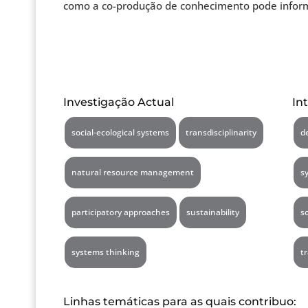
como a co-produção de conhecimento pode informar 
Investigação Actual
In
social-ecological systems
transdisciplinarity
d
natural resource management
s
participatory approaches
sustainability
s
systems thinking
t
Linhas temáticas para as quais contribuo: