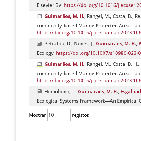
Elsevier BV.
https://doi.org/10.1016/j.ecoser.
Guimarães, M. H.
, Rangel, M., Costa, B., 
community-based Marine Protected Area – a c
https://doi.org/10.1016/j.ocecoaman.2023.10
Petratou, D., Nunes, J.,
Guimarães, M. H.
,
P
Ecology.
https://doi.org/10.1007/s10980-023-
Guimarães, M. H.
, Rangel, M., Costa, B. H.
community-based Marine Protected Area – a ca
https://doi.org/10.1016/j.ocecoaman.2023.10
Homobono, T.,
Guimarães, M. H.
,
Esgalhad
Ecological Systems Framework—An Empirical Ca
Mostrar
registos