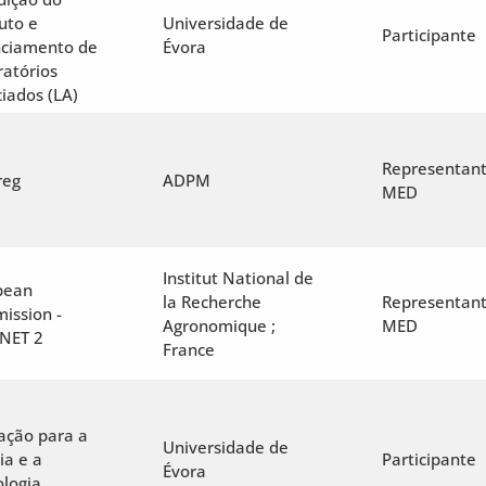
uto e
Universidade de
Participante
nciamento de
Évora
atórios
iados (LA)
Representan
reg
ADPM
MED
Institut National de
pean
la Recherche
Representan
ission -
Agronomique ;
MED
NET 2
France
ação para a
Universidade de
ia e a
Participante
Évora
logia