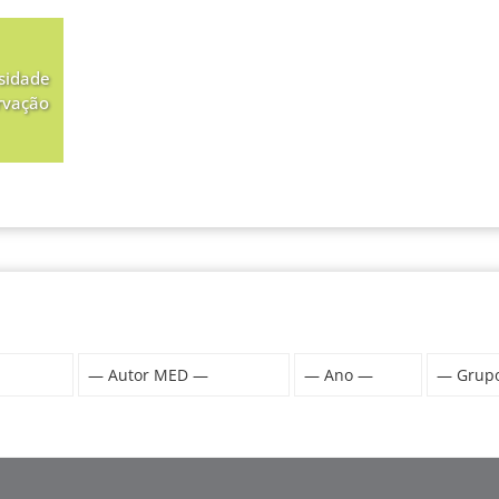
sidade
rvação