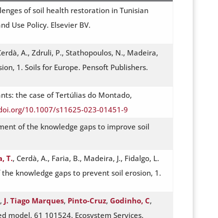
lenges of soil health restoration in Tunisian
nd Use Policy. Elsevier BV.
Cerdà, A., Zdruli, P., Stathopoulos, N., Madeira,
ion, 1. Soils for Europe. Pensoft Publishers.
pants: the case of Tertúlias do Montado,
/doi.org/10.1007/s11625-023-01451-9
ment of the knowledge gaps to improve soil
, T.
, Cerdà, A., Faria, B., Madeira, J., Fidalgo, L.
f the knowledge gaps to prevent soil erosion, 1.
,
J. Tiago Marques
,
Pinto-Cruz
,
Godinho, C
,
sed model, 61 101524. Ecosystem Services.