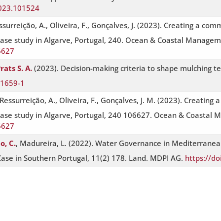
2023.101524
Ressurreição, A., Oliveira, F., Gonçalves, J. (2023). Creating a 
ase study in Algarve, Portugal, 240. Ocean & Coastal Managem
6627
rats S. A.
(2023). Decision-making criteria to shape mulching t
01659-1
, Ressurreição, A., Oliveira, F., Gonçalves, J. M. (2023). Creat
se study in Algarve, Portugal, 240 106627. Ocean & Coastal M
6627
o, C.
, Madureira, L. (2022). Water Governance in Mediterranea
se in Southern Portugal, 11(2) 178. Land. MDPI AG.
https://d