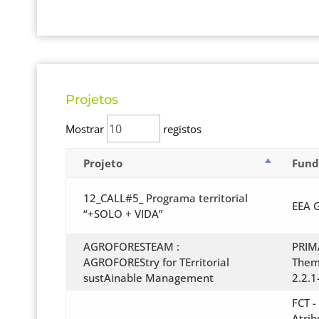
Projetos
Mostrar
registos
Projeto
Fund
12_CALL#5_ Programa territorial
EEA 
“+SOLO + VIDA”
AGROFORESTEAM :
PRIMA
AGROFOREStry for TErritorial
Them
sustAinable Management
2.2.1
FCT -
Atrib