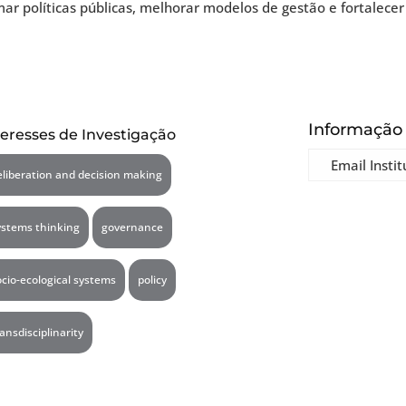
políticas públicas, melhorar modelos de gestão e fortalecer a r
Informação
teresses de Investigação
Email Instit
eliberation and decision making
ystems thinking
governance
ocio-ecological systems
policy
ransdisciplinarity