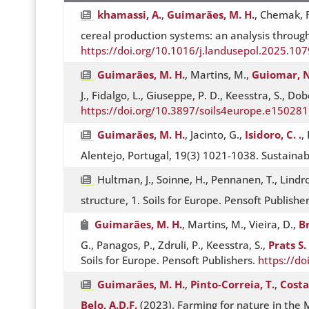
khamassi, A.
,
Guimarães, M. H.
, Chemak, F
cereal production systems: an analysis through
https://doi.org/10.1016/j.landusepol.2025.10
Guimarães, M. H.
, Martins, M.,
Guiomar, N
J., Fidalgo, L., Giuseppe, P. D., Keesstra, S., 
https://doi.org/10.3897/soils4europe.e150281
Guimarães, M. H.
, Jacinto, G.,
Isidoro, C. .
,
Alentejo, Portugal, 19(3) 1021-1038. Sustainab
Hultman, J., Soinne, H., Pennanen, T., Lindr
structure, 1. Soils for Europe. Pensoft Publishe
Guimarães, M. H.
, Martins, M., Vieira, D.,
B
G., Panagos, P., Zdruli, P., Keesstra, S.,
Prats S.
Soils for Europe. Pensoft Publishers.
https://d
Guimarães, M. H.
,
Pinto-Correia, T.
,
Costa
Belo, A.D.F.
(2023). Farming for nature in the 