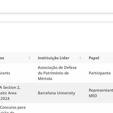
os
Instituição Líder
Papel
Associação de Defesa
Grants
do Património de
Participante
Mértola
 Section 2,
Representan
atic Area
Barcelona University
MED
-2024
 Concurso para
uição do