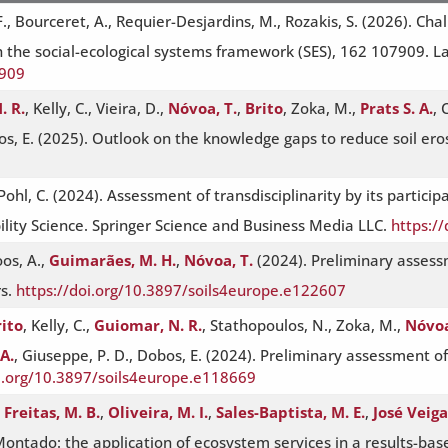
., Bourceret, A., Requier-Desjardins, M., Rozakis, S. (2026). Chal
 the social-ecological systems framework (SES), 162 107909. La
7909
. R.
, Kelly, C., Vieira, D.,
Nóvoa, T.
,
Brito
, Zoka, M.,
Prats S. A.
, 
Dobos, E. (2025). Outlook on the knowledge gaps to reduce soil eros
 Pohl, C. (2024). Assessment of transdisciplinarity by its partici
ility Science. Springer Science and Business Media LLC.
https:/
oos, A.,
Guimarães, M. H.
,
Nóvoa, T.
(2024). Preliminary assess
rs.
https://doi.org/10.3897/soils4europe.e122607
rito
, Kelly, C.,
Guiomar, N. R.
, Stathopoulos, N., Zoka, M.,
Nóvoa
 A.
, Giuseppe, P. D., Dobos, E. (2024). Preliminary assessment o
oi.org/10.3897/soils4europe.e118669
 Freitas, M. B.
,
Oliveira, M. I.
,
Sales-Baptista, M. E.
,
José Veiga
Montado: the application of ecosystem services in a results-ba