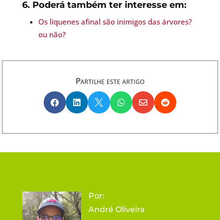
6. Poderá também ter interesse em:
Os líquenes afinal são inimigos das árvores?
ou não?
Partilhe este artigo






Por:
André Oliveira