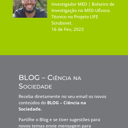
Investigador MED | Bolseiro de
Investigação no MED-UÉvora.
Técnico no Projeto LIFE
Scrubsnet.
16 de Fev, 2023
BLOG – Ciência na
Sociedade
Receba diretamente no seu email os novos
conteúdos do
BLOG – Ciência na
Sociedade.
Partilhe o Blog e se tiver sugestões para
novos temas envie mensagem para