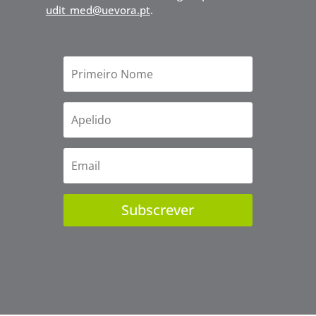
udit_med@uevora.pt
.
Subscrever