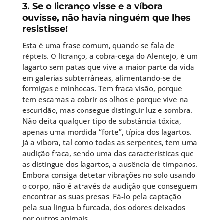
3. Se o licranço visse e a víbora
ouvisse, não havia ninguém que lhes
resistisse!
Esta é uma frase comum, quando se fala de
répteis. O licranço, a cobra-cega do Alentejo, é um
lagarto sem patas que vive a maior parte da vida
em galerias subterrâneas, alimentando-se de
formigas e minhocas. Tem fraca visão, porque
tem escamas a cobrir os olhos e porque vive na
escuridão, mas consegue distinguir luz e sombra.
Não deita qualquer tipo de substância tóxica,
apenas uma mordida “forte”, típica dos lagartos.
Já a víbora, tal como todas as serpentes, tem uma
audição fraca, sendo uma das características que
as distingue dos lagartos, a ausência de tímpanos.
Embora consiga detetar vibrações no solo usando
o corpo, não é através da audição que conseguem
encontrar as suas presas. Fá-lo pela captação
pela sua língua bifurcada, dos odores deixados
por outros animais.