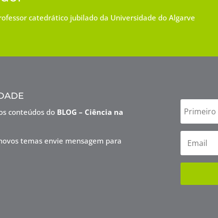
ofessor catedrático jubilado da Universidade do Algarve
dade
vos conteúdos do
BLOG – Ciência na
ra novos temas envie mensagem para