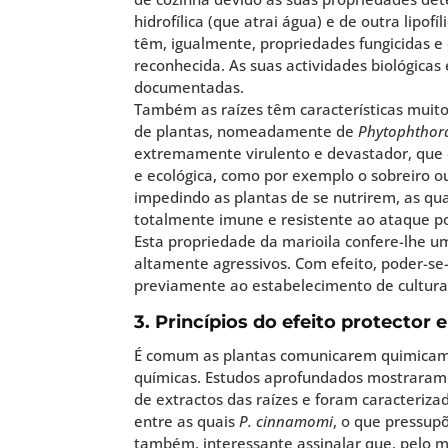
hidrofílica (que atrai água) e de outra lipo
têm, igualmente, propriedades fungicidas e
reconhecida. As suas actividades biológica
documentadas.
Também as raízes têm características muito 
de plantas, nomeadamente de
Phytophthor
extremamente virulento e devastador, que
e ecológica, como por exemplo o sobreiro o
impedindo as plantas de se nutrirem, as q
totalmente imune e resistente ao ataque p
Esta propriedade da marioila confere-lhe um
altamente agressivos. Com efeito, poder-se-
previamente ao estabelecimento de culturas
3. Princípios do efeito protector
É comum as plantas comunicarem quimicamen
químicas. Estudos aprofundados mostraram q
de extractos das raízes e foram caracteri
entre as quais
P. cinnamomi
, o que pressup
também, interessante assinalar que, pelo 