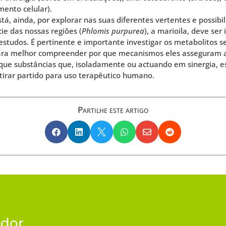
mento celular).
tá, ainda, por explorar nas suas diferentes vertentes e possibi
ie das nossas regiões (
Phlomis purpurea
), a marioila, deve ser
studos. É pertinente e importante investigar os metabolitos
para melhor compreender por que mecanismos eles asseguram a
ue substâncias que, isoladamente ou actuando em sinergia, es
 tirar partido para uso terapêutico humano.
Partilhe este artigo






ador