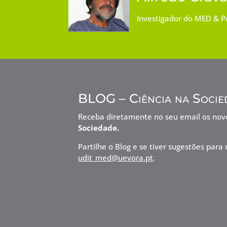
Investigador do MED & Pr
BLOG – Ciência na Socie
Receba diretamente no seu email os no
Sociedade.
Partilhe o Blog e se tiver sugestões pa
udit_med@uevora.pt
.