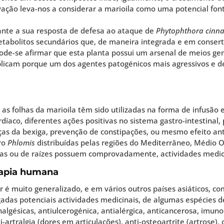
servação leva-nos a considerar a marioila como uma potencial 
ante a sua resposta de defesa ao ataque de
Phytophthora cin
etabolitos secundários que, de maneira integrada e em consert
ode-se afirmar que esta planta possui um arsenal de meios ge
plicam porque um dos agentes patogénicos mais agressivos e d
s folhas da marioila têm sido utilizadas na forma de infusão 
díaco, diferentes ações positivas no sistema gastro-intestinal,
as da bexiga, prevenção de constipações, ou mesmo efeito ant
ero
Phlomis
distribuídas pelas regiões do Mediterrâneo, Médio Or
lhas ou de raízes possuem comprovadamente, actividades medic
rapia humana
 é muito generalizado, e em vários outros países asiáticos, c
gadas potenciais actividades medicinais, de algumas espécies de
nalgésicas, antiulcerogénica, antialérgica, anticancerosa, imu
-artralgia (dores em articulações), anti-osteoartrite (artrose),