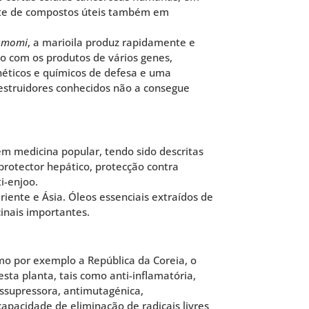
fonte de compostos úteis também em
namomi
, a marioila produz rapidamente e
o com os produtos de vários genes,
néticos e químicos de defesa e uma
estruidores conhecidos não a consegue
em medicina popular, tendo sido descritas
 protector hepático, protecção contra
i-enjoo.
iente e Ásia. Óleos essenciais extraídos de
inais importantes.
omo por exemplo a República da Coreia, o
sta planta, tais como anti-inflamatória,
nossupressora, antimutagénica,
 capacidade de eliminação de radicais livres