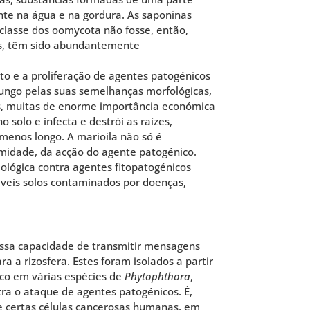
ente na água e na gordura. As saponinas
classe dos oomycota não fosse, então,
cas, têm sido abundantemente
to e a proliferação de agentes patogénicos
ngo pelas suas semelhanças morfológicas,
s, muitas de enorme importância económica
 no solo e infecta e destrói as raízes,
menos longo. A marioila não só é
imidade, da acção do agente patogénico.
iológica contra agentes fitopatogénicos
dáveis solos contaminados por doenças,
essa capacidade de transmitir mensagens
a rizosfera. Estes foram isolados a partir
ico em várias espécies de
Phytophthora
,
tra o ataque de agentes patogénicos. É,
e certas células cancerosas humanas, em