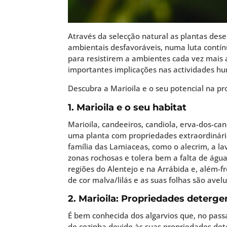
Através da selecção natural as plantas de
ambientais desfavoráveis, numa luta contí
para resistirem a ambientes cada vez mais
importantes implicações nas actividades hum
Descubra a Marioila e o seu potencial na p
1. Marioila e o seu habitat
Marioila, candeeiros, candiola, erva-dos-ca
uma planta com propriedades extraordinári
família das Lamiaceas, como o alecrim, a lav
zonas rochosas e tolera bem a falta de ág
regiões do Alentejo e na Arrábida e, além-
de cor malva/lilás e as suas folhas são avel
2. Marioila: Propriedades deterge
É bem conhecida dos algarvios que, no passa
de cozinha devido às suas propriedades de