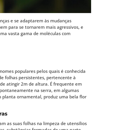
oenças e se adaptarem às mudanças
uem para se tornarem mais agressivos, e
 duma vasta gama de moléculas com
ão nomes populares pelos quais é conhecida
de folhas persistentes, pertencente à
ode atingir 2m de altura. É frequente em
espontaneamente na serra, em algumas
o planta ornamental, produz uma bela flor
ras
am as suas folhas na limpeza de utensílios
nas, substâncias formadas de uma parte