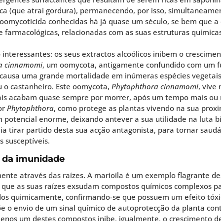
fílica (que atrai gordura), permanecendo, por isso, simultaneam
 oomycoticida conhecidas há já quase um século, se bem que a 
s e farmacológicas, relacionadas com as suas estruturas quími
interessantes: os seus extractos alcoólicos inibem o crescimen
a cinnamomi
, um oomycota, antigamente confundido com um fu
 causa uma grande mortalidade em inúmeras espécies vegetai
u o castanheiro. Este oomycota,
Phytophthora cinnamomi
, vive
uais acabam quase sempre por morrer, após um tempo mais ou 
or
Phytophthora
, como protege as plantas vivendo na sua prox
 potencial enorme, deixando antever a sua utilidade na luta b
ia tirar partido desta sua acção antagonista, para tornar sau
 susceptíveis.
 e da imunidade
te através das raízes. A marioila é um exemplo flagrante d
ue as suas raízes exsudam compostos químicos complexos para 
zados quimicamente, confirmando-se que possuem um efeito tóx
õe o envio de um sinal químico de autoprotecção da planta con
menos um destes compostos inibe, igualmente, o crescimento d