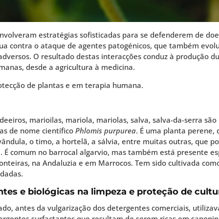
senvolveram estratégias sofisticadas para se defenderem de d
nua contra o ataque de agentes patogénicos, que também evol
 adversos. O resultado destas interacções conduz à produção
anas, desde a agricultura à medicina. ​
rotecção de plantas e em terapia humana.
ndeeiros, marioilas, mariola, mariolas, salva, salva-da-serra s
as de nome científico
Phlomis purpurea
. É uma planta perene, 
ândula, o timo, a hortelã, a sálvia, entre muitas outras, que p
ua. É comum no barrocal algarvio, mas também está presente 
fronteiras, na Andaluzia e em Marrocos. Tem sido cultivada com
udadas.
ntes e biológicas na limpeza e proteção de cultu
do, antes da vulgarização dos detergentes comerciais, utilizav
tergentes surfactantes que resultam de serem ricas em saponi