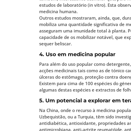
estudos de laboratório (in vitro). Esta ob
medicina humana.
Outros estudos mostraram, ainda, que, dur
mobiliza uma quantidade significativa de m
asseguram uma imunidade total à planta. P
capacidade de os mobilizar notável, que ex
sequer beliscar.
4. Uso em medicina popular
Para além do uso popular como detergente, a
acções medicinais tais como as de tónico car
úlceras do estômago, proteção contra doenç
Existem para cima de 100 espécies do gén
algumas destas espécies e extractos de fo
5. Um potencial a explorar em te
Na China, onde o recurso à medicina popular
Uzbequistão, ou a Turquia, têm sido investi
antidiabética, antioxidante, propriedades a
antimicrobiana, anti-artrite reumatóide, anti