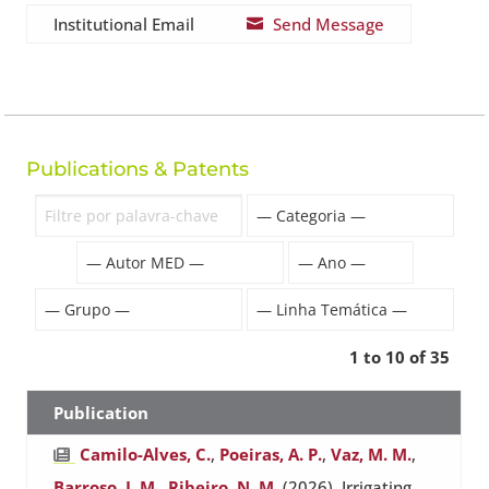
Institutional Email
Send Message

Publications & Patents
1 to 10 of 35
Publication
Camilo-Alves, C.
,
Poeiras, A. P.
,
Vaz, M. M.
,
Barroso, J. M.
,
Ribeiro, N. M.
(2026). Irrigating