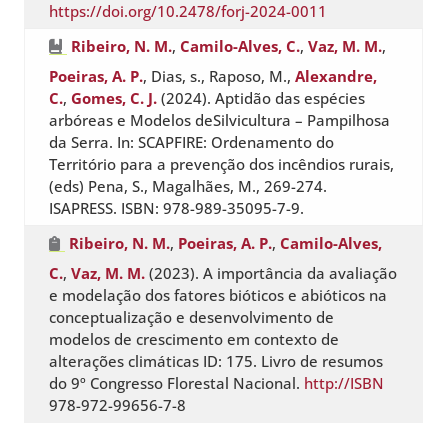
https://doi.org/10.2478/forj-2024-0011
Ribeiro, N. M.
,
Camilo-Alves, C.
,
Vaz, M. M.
,
Poeiras, A. P.
, Dias, s., Raposo, M.,
Alexandre,
C.
,
Gomes, C. J.
(2024). Aptidão das espécies
arbóreas e Modelos deSilvicultura – Pampilhosa
da Serra. In: SCAPFIRE: Ordenamento do
Território para a prevenção dos incêndios rurais,
(eds) Pena, S., Magalhães, M., 269-274.
ISAPRESS. ISBN: 978-989-35095-7-9.
Ribeiro, N. M.
,
Poeiras, A. P.
,
Camilo-Alves,
C.
,
Vaz, M. M.
(2023). A importância da avaliação
e modelação dos fatores bióticos e abióticos na
conceptualização e desenvolvimento de
modelos de crescimento em contexto de
alterações climáticas ID: 175. Livro de resumos
do 9º Congresso Florestal Nacional.
http://ISBN
978-972-99656-7-8