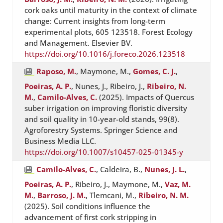
cork oaks until maturity in the context of climate
change: Current insights from long-term
experimental plots, 605 123518. Forest Ecology
and Management. Elsevier BV.
https://doi.org/10.1016/j.foreco.2026.123518
Raposo, M.
, Maymone, M.,
Gomes, C. J.
,
Poeiras, A. P.
, Nunes, J., Ribeiro, J.,
Ribeiro, N.
M.
,
Camilo-Alves, C.
(2025). Impacts of Quercus
suber irrigation on improving floristic diversity
and soil quality in 10-year-old stands, 99(8).
Agroforestry Systems. Springer Science and
Business Media LLC.
https://doi.org/10.1007/s10457-025-01345-y
Camilo-Alves, C.
, Caldeira, B.,
Nunes, J. L.
,
Poeiras, A. P.
, Ribeiro, J., Maymone, M.,
Vaz, M.
M.
,
Barroso, J. M.
, Tlemcani, M.,
Ribeiro, N. M.
(2025). Soil conditions influence the
advancement of first cork stripping in