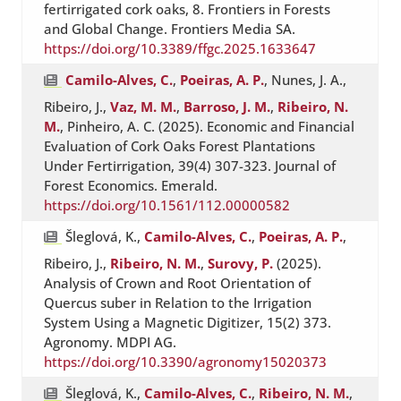
fertirrigated cork oaks, 8. Frontiers in Forests
and Global Change. Frontiers Media SA.
https://doi.org/10.3389/ffgc.2025.1633647
Camilo-Alves, C.
,
Poeiras, A. P.
, Nunes, J. A.,
Ribeiro, J.,
Vaz, M. M.
,
Barroso, J. M.
,
Ribeiro, N.
M.
, Pinheiro, A. C. (2025). Economic and Financial
Evaluation of Cork Oaks Forest Plantations
Under Fertirrigation, 39(4) 307-323. Journal of
Forest Economics. Emerald.
https://doi.org/10.1561/112.00000582
Šleglová, K.,
Camilo-Alves, C.
,
Poeiras, A. P.
,
Ribeiro, J.,
Ribeiro, N. M.
,
Surovy, P.
(2025).
Analysis of Crown and Root Orientation of
Quercus suber in Relation to the Irrigation
System Using a Magnetic Digitizer, 15(2) 373.
Agronomy. MDPI AG.
https://doi.org/10.3390/agronomy15020373
Šleglová, K.,
Camilo-Alves, C.
,
Ribeiro, N. M.
,