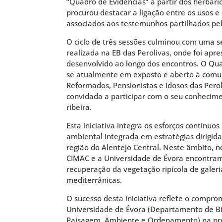
“Quadro de Evidências” a partir dos herbário
procurou destacar a ligação entre os usos e
associados aos testemunhos partilhados pel
O ciclo de três sessões culminou com uma 
realizada na EB das Perolivas, onde foi apr
desenvolvido ao longo dos encontros. O Qua
se atualmente em exposto e aberto à comu
Reformados, Pensionistas e Idosos das Pero
convidada a participar com o seu conhecime
ribeira.
Esta iniciativa integra os esforços contínu
ambiental integrada em estratégias dirigid
região do Alentejo Central. Neste âmbito, 
CIMAC e a Universidade de Évora encontram
recuperação da vegetação ripícola de galeri
mediterrânicas.
O sucesso desta iniciativa reflete o compr
Universidade de Évora (Departamento de B
Paisagem, Ambiente e Ordenamento) na pr