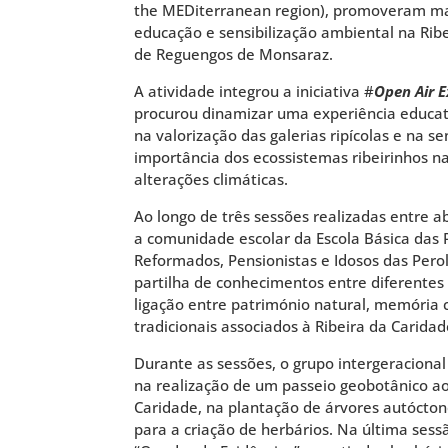
the MEDiterranean region), promoveram mai
educação e sensibilização ambiental na Rib
de Reguengos de Monsaraz.
A atividade integrou a iniciativa #
Open Air E
procurou dinamizar uma experiência educat
na valorização das galerias ripícolas e na se
importância dos ecossistemas ribeirinhos n
alterações climáticas.
Ao longo de três sessões realizadas entre abr
a comunidade escolar da Escola Básica das 
Reformados, Pensionistas e Idosos das Pero
partilha de conhecimentos entre diferentes
ligação entre património natural, memória 
tradicionais associados à Ribeira da Caridad
Durante as sessões, o grupo intergeracional
na realização de um passeio geobotânico ao
Caridade, na plantação de árvores autócton
para a criação de herbários. Na última sess