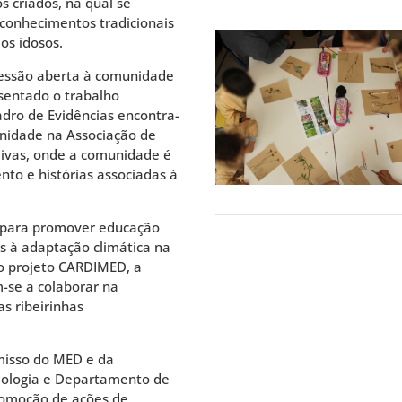
s criados, na qual se
 conhecimentos tradicionais
os idosos.
sessão aberta à comunidade
esentado o trabalho
dro de Evidências encontra-
nidade na Associação de
livas, onde a comunidade é
nto e histórias associadas à
os para promover educação
as à adaptação climática na
no projeto CARDIMED, a
-se a colaborar na
as ribeirinhas
omisso do MED e da
iologia e Departamento de
omoção de ações de