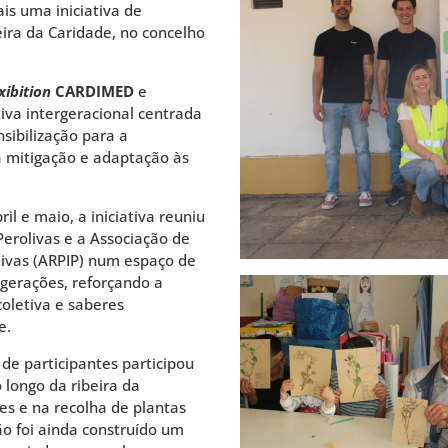
s uma iniciativa de
eira da Caridade, no concelho
xibition
CARDIMED
e
iva intergeracional centrada
nsibilização para a
a mitigação e adaptação às
il e maio, a iniciativa reuniu
Perolivas e a Associação de
livas (ARPIP) num espaço de
 gerações, reforçando a
coletiva e saberes
e.
 de participantes participou
 longo da ribeira da
es e na recolha de plantas
ão foi ainda construído um