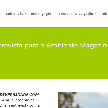
Sobre Nós
Investigação
Pessoas
Divulgação
Publ
trevista para o Ambiente Magazin
𝘿𝙄𝙑𝙀𝙍𝙎𝙄𝘿𝘼𝘿𝙀 𝘾𝙊𝙈
l B. Araújo, docente da
D, em entrevista com a