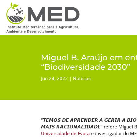
Miguel B. Araújo em en
“Biodiversidade 2030”
Jun 24, 2022
Notícias
“𝙏𝙀𝙈𝙊𝙎 𝘿𝙀 𝘼𝙋𝙍𝙀𝙉𝘿𝙀𝙍 𝘼 𝙂𝙀𝙍𝙄𝙍 𝘼 𝘽𝙄
𝙈𝘼𝙄𝙎 𝙍𝘼𝘾𝙄𝙊𝙉𝘼𝙇𝙄𝘿𝘼𝘿𝙀” refere Migue
Universidade de Évora
e investigador do ME