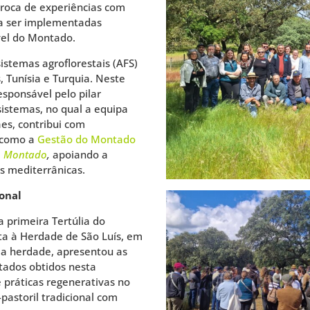
troca de experiências com
 a ser implementadas
vel do Montado.
stemas agroflorestais (AFS)
 Tunísia e Turquia. Neste
esponsável pelo pilar
sistemas, no qual a equipa
es, contribui com
 como a
Gestão do Montado
do Montado
,
apoiando a
s mediterrânicas.
ional
a primeira Tertúlia do
ita à Herdade de São Luís, em
da herdade, apresentou as
tados obtidos nesta
 práticas regenerativas no
astoril tradicional com