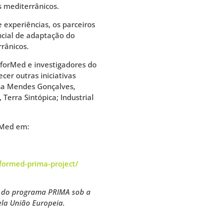
s mediterrânicos.
e experiências, os parceiros
cial de adaptação do
rânicos.
sforMed e investigadores do
er outras iniciativas
asa Mendes Gonçalves,
 Terra Sintópica; Industrial
rMed em:
formed-prima-project/
o do programa PRIMA sob a
la União Europeia.