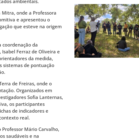
tados ambientais.
Mitra, onde a Professora
comitiva e apresentou o
igação que esteve na origem
la coordenação da
sabel Ferraz de Oliveira e
 orientadores da medida,
 os sistemas de pontuação
ão.
Terra de Freiras, onde o
tação. Organizados em
stigadores Sofia Lanternas,
iva, os participantes
ichas de indicadores e
ontexto real.
 Professor Mário Carvalho,
os saudáveis e na