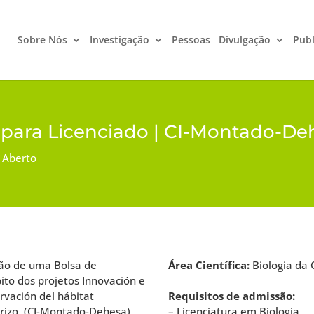
Sobre Nós
Investigação
Pessoas
Divulgação
Publ
ão para Licenciado | CI-Montado
 Aberto
ção de uma Bolsa de
Área Científica:
Biologia da
bito dos projetos Innovación e
rvación del hábitat
Requisitos de admissão:
rizo, (CI-Montado-Dehesa),
– Licenciatura em Biologia